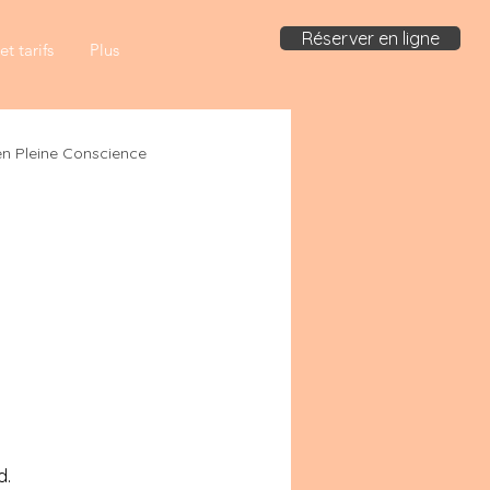
Réserver en ligne
t tarifs
Plus
en Pleine Conscience
d.