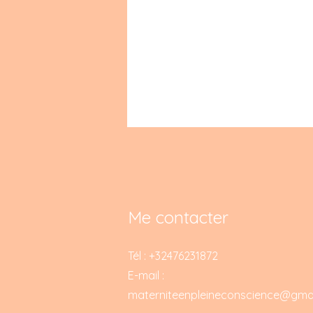
Me contacter
Tél : +32476231872
E-mail :
materniteenpleineconscience@gma