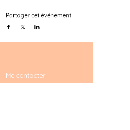
Partager cet événement
Me contacter
Tél :
+32476231872
E-mail :
materniteenpleineconscience@gmail.
com
Cabinet de consultations à: Thulin,