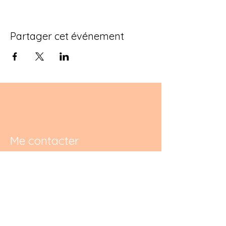
Partager cet événement
Me contacter
Tél :
+32476231872
E-mail :
materniteenpleineconscience@gmail.
com