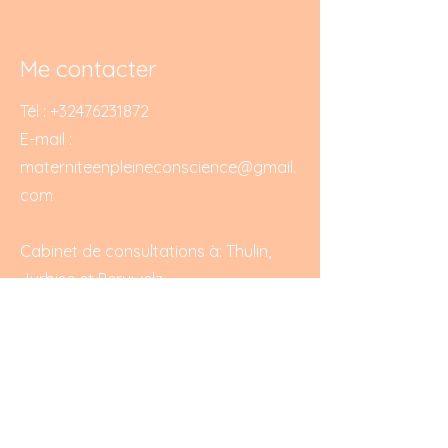
sur vos modes de livraison afin de
permettre ainsi d'acheter sur votre
rassurer vos clients et gagner leur
site en toute sécurité.
confiance.
Me contacter
Tél :
+32476231872
E-mail :
materniteenpleineconscience@gmail.
com
Cabinet de consultations à: Thulin,
Jurbise et Peruwelz
Prise de rendez vous en ligne:
https://rosa.be/fr/estelle-di-zenzo